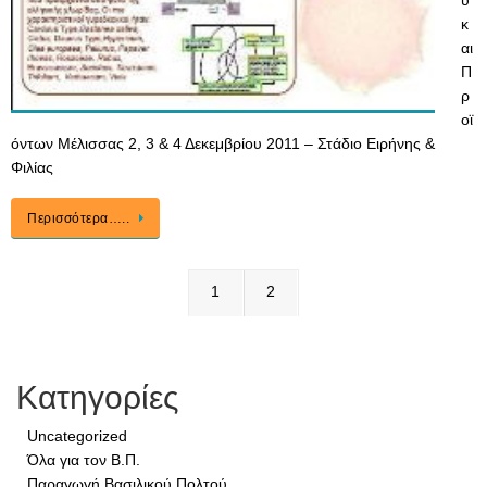
ύ
κ
αι
Π
ρ
οϊ
όντων Μέλισσας 2, 3 & 4 Δεκεμβρίου 2011 – Στάδιο Ειρήνης &
Φιλίας
Περισσότερα…..
1
2
Κατηγορίες
Uncategorized
Όλα για τον Β.Π.
Παραγωγή Βασιλικού Πολτού