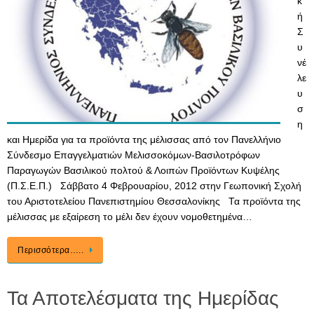
κ
ή
Σ
υ
νέ
λε
υ
σ
η
και Hμερίδα για τα προϊόντα της μέλισσας από τον Πανελλήνιο
Σύνδεσμο Επαγγελματιών Μελισσοκόμων-Βασιλοτρόφων
Παραγωγών Βασιλικού πολτού & Λοιπών Προϊόντων Κυψέλης
(Π.Σ.Ε.Π.) Σάββατο 4 Φεβρουαρίου, 2012 στην Γεωπονική Σχολή
του Αριστοτελείου Πανεπιστημίου Θεσσαλονίκης Τα προϊόντα της
μέλισσας με εξαίρεση το μέλι δεν έχουν νομοθετημένα…
Περισσότερα…..
Τα Αποτελέσματα της Ημερίδας