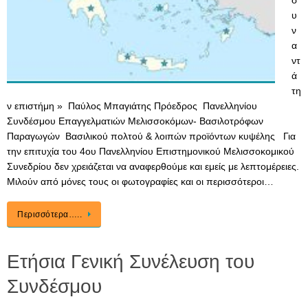
σ
υ
ν
α
ντ
ά
τη
ν επιστήμη » Παύλος Μπαγιάτης Πρόεδρος Πανελληνίου
Συνδέσμου Επαγγελματιών Μελισσοκόμων- Βασιλοτρόφων
Παραγωγών Βασιλικού πολτού & λοιπών προϊόντων κυψέλης Για
την επιτυχία του 4ου Πανελληνίου Επιστημονικού Μελισσοκομικού
Συνεδρίου δεν χρειάζεται να αναφερθούμε και εμείς με λεπτομέρειες.
Μιλούν από μόνες τους οι φωτογραφίες και οι περισσότεροι…
Περισσότερα…..
Ετήσια Γενική Συνέλευση του
Συνδέσμου