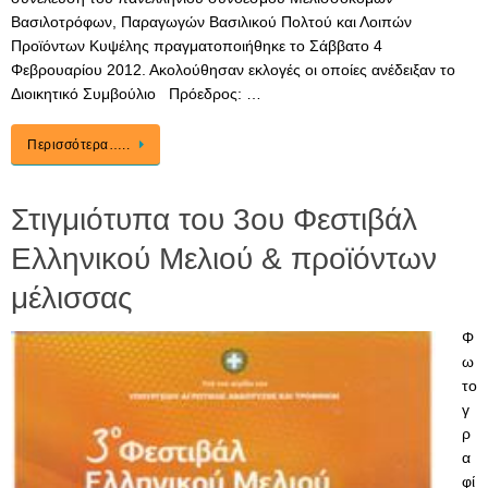
Βασιλοτρόφων, Παραγωγών Βασιλικού Πολτού και Λοιπών
Προϊόντων Κυψέλης πραγματοποιήθηκε το Σάββατο 4
Φεβρουαρίου 2012. Ακολούθησαν εκλογές οι οποίες ανέδειξαν το
Διοικητικό Συμβούλιο Πρόεδρος: …
Περισσότερα…..
Στιγμιότυπα του 3ου Φεστιβάλ
Ελληνικού Μελιού & προϊόντων
μέλισσας
Φ
ω
το
γ
ρ
α
φί