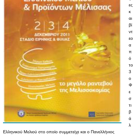
ες
κ
αι
βί
ντ
εο
α
π
ό
το
3
ο
Φ
ε
σ
τι
β
ά
λ
Ελληνικού Μελιού στο οποίο συμμετείχε και ο Πανελλήνιος