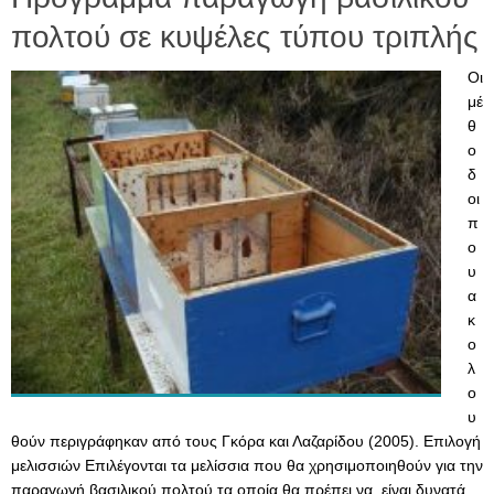
πολτού σε κυψέλες τύπου τριπλής
Οι
μέ
θ
ο
δ
οι
π
ο
υ
α
κ
ο
λ
ο
υ
θούν περιγράφηκαν από τους Γκόρα και Λαζαρίδου (2005). Επιλογή
μελισσιών Επιλέγονται τα μελίσσια που θα χρησιμοποιηθούν για την
παραγωγή βασιλικού πολτού τα οποία θα πρέπει να είναι δυνατά