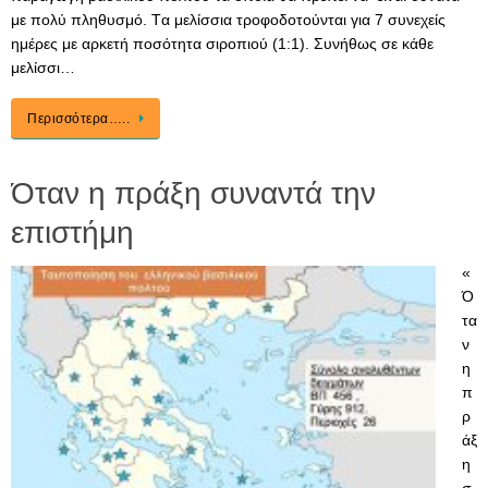
με πολύ πληθυσμό. Tα μελίσσια τροφοδοτούνται για 7 συνεχείς
ημέρες με αρκετή ποσότητα σιροπιού (1:1). Συνήθως σε κάθε
μελίσσι…
Περισσότερα…..
Όταν η πράξη συναντά την
επιστήμη
«
Ό
τα
ν
η
π
ρ
άξ
η