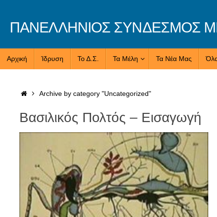
Skip
to
ΠΑΝΕΛΛΗΝΙΟΣ ΣΥΝΔΕΣΜΟΣ ΜΕ
content
Skip
Αρχική
Ίδρυση
Το Δ.Σ.
Τα Μέλη
Τα Νέα Μας
Όλα
to
content
Home
Archive by category "Uncategorized"
Βασιλικός Πολτός – Εισαγωγή