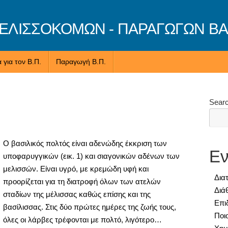
ΛΙΣΣΟΚΟΜΩΝ - ΠΑΡΑΓΩΓΩΝ ΒΑ
 για τον Β.Π.
Παραγωγή Β.Π.
Sear
Ο βασιλικός πολτός είναι αδενώδης έκκριση των
Εν
υποφαρυγγικών (εικ. 1) και σιαγονικών αδένων των
μελισσών. Είναι υγρό, με κρεμώδη υφή και
Δια
προορίζεται για τη διατροφή όλων των ατελών
Διά
σταδίων της μέλισσας καθώς επίσης και της
Επι
βασίλισσας. Στις δύο πρώτες ημέρες της ζωής τους,
Ποι
όλες οι λάρβες τρέφονται με πολτό, λιγότερο…