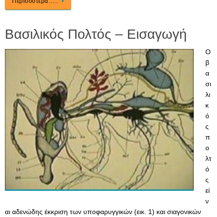
Περισσότερα…..
Βασιλικός Πολτός – Εισαγωγή
Ο
β
α
σι
λι
κ
ό
ς
π
ο
λτ
ό
ς
εί
ν
αι αδενώδης έκκριση των υποφαρυγγικών (εικ. 1) και σιαγονικών