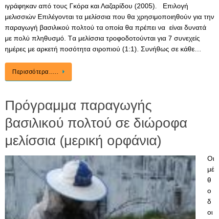
ιγράφηκαν από τους Γκόρα και Λαζαρίδου (2005). Επιλογή
μελισσιών Επιλέγονται τα μελίσσια που θα χρησιμοποιηθούν για την
παραγωγή βασιλικού πολτού τα οποία θα πρέπει να είναι δυνατά
με πολύ πληθυσμό. Tα μελίσσια τροφοδοτούνται για 7 συνεχείς
ημέρες με αρκετή ποσότητα σιροπιού (1:1). Συνήθως σε κάθε…
Περισσότερα…..
Πρόγραμμα παραγωγής
βασιλικού πολτού σε διώροφα
μελίσσια (μερική ορφάνια)
Οι
μέ
θ
ο
δ
οι