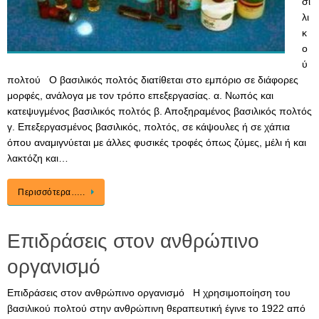
σι
λι
κ
ο
ύ
πολτού Ο βασιλικός πολτός διατίθεται στο εμπόριο σε διάφορες
μορφές, ανάλογα με τον τρόπο επεξεργασίας. α. Νωπός και
κατεψυγμένος βασιλικός πολτός β. Αποξηραμένος βασιλικός πολτός
γ. Επεξεργασμένος βασιλικός, πολτός, σε κάψουλες ή σε χάπια
όπου αναμιγνύεται με άλλες φυσικές τροφές όπως ζύμες, μέλι ή και
λακτόζη και…
Περισσότερα…..
Επιδράσεις στον ανθρώπινο
οργανισμό
Επιδράσεις στον ανθρώπινο οργανισμό Η χρησιμοποίηση του
βασιλικού πολτού στην ανθρώπινη θεραπευτική έγινε το 1922 από