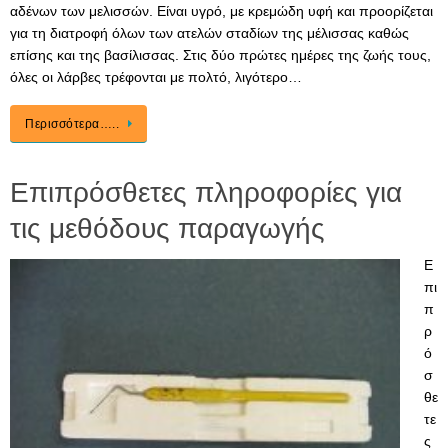
αδένων των μελισσών. Είναι υγρό, με κρεμώδη υφή και προορίζεται
για τη διατροφή όλων των ατελών σταδίων της μέλισσας καθώς
επίσης και της βασίλισσας. Στις δύο πρώτες ημέρες της ζωής τους,
όλες οι λάρβες τρέφονται με πολτό, λιγότερο…
Περισσότερα…..
Επιπρόσθετες πληροφορίες για
τις μεθόδους παραγωγής
Ε
πι
π
ρ
ό
σ
θε
τε
ς