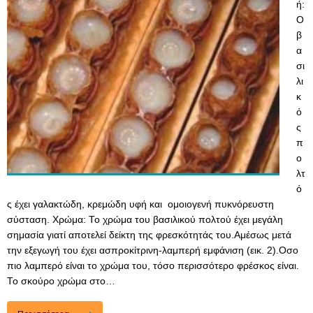
ή:
Ο
β
α
σι
λι
κ
ό
ς
π
ο
λτ
ό
ς έχει γαλακτώδη, κρεμώδη υφή και ομοιογενή πυκνόρευστη
σύσταση. Χρώμα: Το χρώμα του βασιλικού πολτού έχει μεγάλη
σημασία γιατί αποτελεί δείκτη της φρεσκότητάς του.Αμέσως μετά
την εξεγωγή του έχει ασπροκίτρινη-λαμπερή εμφάνιση (εικ. 2).Οσο
πιο λαμπερό είναι το χρώμα του, τόσο περισσότερο φρέσκος είναι.
Το σκούρο χρώμα στο…