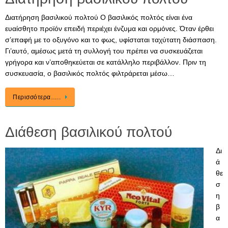
Διατήρηση βασιλικού πολτού Ο βασιλικός πολτός είναι ένα
ευαίσθητο προϊόν επειδή περιέχει ένζυμα και ορμόνες. Όταν έρθει
σ’επαφή με το οξυγόνο και το φως, υφίσταται ταχύτατη διάσπαση.
Γι’αυτό, αμέσως μετά τη συλλογή του πρέπει να συσκευάζεται
γρήγορα και ν’αποθηκεύεται σε κατάλληλο περιβάλλον. Πριν τη
συσκευασία, ο βασιλικός πολτός φιλτράρεται μέσω…
Περισσότερα…..
Διάθεση βασιλικού πολτού
Δι
ά
θε
σ
η
β
α