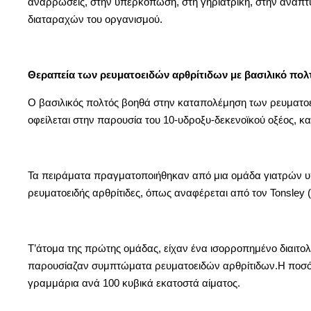
αναρρώσεις, στην υπερκόπωση, στη γηριατρική, στην ανάπτυ
διαταραχών του οργανισμού.
Θεραπεία των ρευματοειδών αρθρίτιδων με βασιλικό πολ
Ο βασιλικός πολτός βοηθά στην καταπολέμηση των ρευματοειδ
οφείλεται στην παρουσία του 10-υδροξυ-δεκενοϊκού οξέος, κα
Τα πειράματα πραγματοποιήθηκαν από μια ομάδα γιατρών υπό 
ρευματοειδής αρθρίτιδες, όπως αναφέρεται από τον Tonsley (
Τ’άτομα της πρώτης ομάδας, είχαν ένα ισορροπημένο διαιτολ
παρουσίαζαν συμπτώματα ρευματοειδών αρθρίτιδων.Η ποσότη
γραμμάρια ανά 100 κυβικά εκατοστά αίματος.