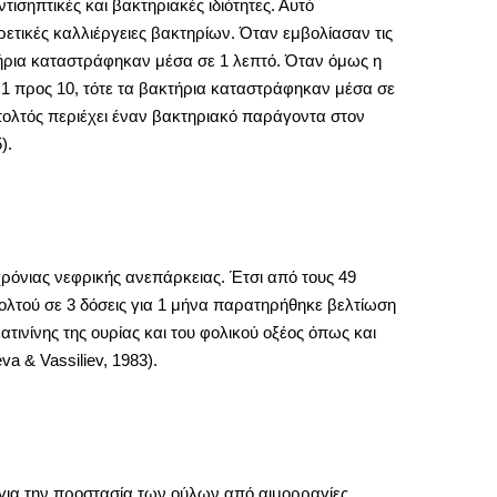
τισηπτικές και βακτηριακές ιδιότητες. Αυτό
ρετικές καλλιέργειες βακτηρίων. Όταν εμβολίασαν τις
κτήρια καταστράφηκαν μέσα σε 1 λεπτό. Όταν όμως η
 1 προς 10, τότε τα βακτήρια καταστράφηκαν μέσα σε
πολτός περιέχει έναν βακτηριακό παράγοντα στον
).
χρόνιας νεφρικής ανεπάρκειας. Έτσι από τους 49
πολτού σε 3 δόσεις για 1 μήνα παρατηρήθηκε βελτίωση
ινίνης της ουρίας και του φολικού οξέος όπως και
a & Vassiliev, 1983).
 για την προστασία των ούλων από αιμορραγίες.