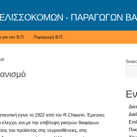
ΛΙΣΣΟΚΟΜΩΝ - ΠΑΡΑΓΩΓΩΝ ΒΑ
 για τον Β.Π.
Παραγωγή Β.Π.
μό
Sear
γανισμό
Εν
Δια
Διά
πευτική έγινε το 1922 από τον R.Chauvin. Έρευνες
Επι
ό έλεγχο, και με την επίβλεψη γιατρών διαφόρων
Ποι
εις του προϊόντος στις νευρασθένειες, στις