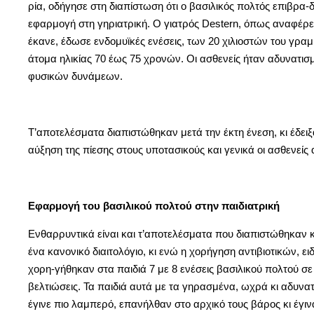
ρία, οδήγησε στη διαπίστωση ότι ο βασιλικός πολτός επιβρα-
εφαρμογή στη γηριατρική. Ο γιατρός Destern, όπως αναφέρετα
έκανε, έδωσε ενδομυϊκές ενέσεις, των 20 χιλιοστών του γρα
άτομα ηλικίας 70 έως 75 χρονών. Οι ασθενείς ήταν αδυνατι
φυσικών δυνάμεων.
Τ’αποτελέσματα διαπιστώθηκαν μετά την έκτη ένεση, κι έδει
αύξηση της πίεσης στους υποτασικούς και γενικά οι ασθενείς
Εφαρμογή του βασιλικού πολτού στην παιδιατρική
Ενθαρρυντικά είναι και τ’αποτελέσματα που διαπιστώθηκαν κ
ένα κανονικό διαιτολόγιο, κι ενώ η χορήγηση αντιβιοτικών, 
χορη-γήθηκαν στα παιδιά 7 με 8 ενέσεις βασιλικού πολτού 
βελτιώσεις. Τα παιδιά αυτά με τα γηρασμένα, ωχρά κι αδυ
έγινε πιο λαμπερό, επανήλθαν στο αρχικό τους βάρος κι έγινα