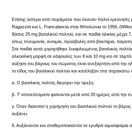
Επίσης ύστερα από πειράματα που έκαναν Ιταλοί ερευνητές 
Ragazzini και L. Francalancia στην Μπολώνια το 1956, (Will
δόσεις 25 mg βασιλικού πολτού, και σε παιδιά ηλικίας μέχρι
όπως πνευμονία, αναιμία, προσβολές από βακτήρια, παρατη
Στα παιδιά αυτά χορηγήθηκε λυοφιλιωμένος βασιλικός πολτό
αλκοολική μορφή σε κάψουλες των 8 και 10 mg και σε ταμπλέ
αύξηση του βάρους του σώματος είναι ανεξάρτητη από την ηλ
το είδος του βασιλικού πολτού και κατέληξαν στα παρακάτ
α. Ο βασιλικός πολτός διεγείρει την όρεξη.
β. Τ’ αποτελέσματα φαίνονται μετά από 20 ημέρες από την έ
γ. Όταν διακοπεί η χορήγηση του βασιλικού πολτού το βάρος στ
αυξάνει.
δ. Αυξάνονται και σταθεροποιούνται τα ερυθρά αιμοσφαίρια σ