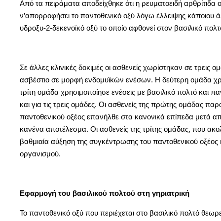
Από τα πειράματα αποδείχθηκε ότι η ρευματοειδή αρθρίτιδα 
ν’απορροφήσει το παντοθενικό οξύ λόγω έλλειψης κάποιου 
υδροξυ-2-δεκενοϊκό οξύ το οποίο αφθονεί στον βασιλικό πολτ
Σε άλλες κλινικές δοκιμές οι ασθενείς χωρίστηκαν σε τρεις
ασβέστιο σε μορφή ενδομυϊκών ενέσων. Η δεύτερη ομάδα χρη
τρίτη ομάδα χρησιμοποίησε ενέσεις με βασιλικό πολτό και π
και για τις τρεις ομάδες. Οι ασθενείς της πρώτης ομάδας π
παντοθενικού οξέος επανήλθε στα κανονικά επίπεδα μετά από
κανένα αποτέλεσμα. Οι ασθενείς της τρίτης ομάδας, που ακ
βαθμιαία αύξηση της συγκέντρωσης του παντοθενικού οξέος 
οργανισμού.
Εφαρμογή του βασιλικού πολτού στη γηριατρική
Το παντοθενικό οξύ που περιέχεται στο βασιλικό πολτό θεωρε