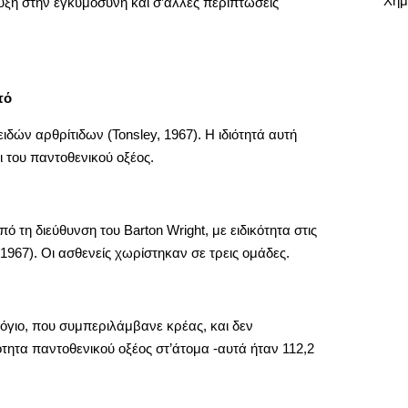
Χημ
ξη στην εγκυμοσύνη και σ’άλλες περιπτώσεις
τό
ών αρθρίτιδων (Tonsley, 1967). Η ιδιότητά αυτή
ι του παντοθενικού οξέος.
τη διεύθυνση του Barton Wright, με ειδικότητα στις
1967). Οι ασθενείς χωρίστηκαν σε τρεις ομάδες.
όγιο, που συμπεριλάμβανε κρέας, και δεν
τα παντοθενικού οξέος στ’άτομα -αυτά ήταν 112,2