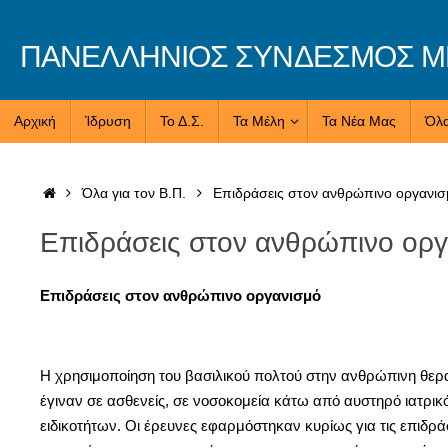
Skip
to
ΠΑΝΕΛΛΗΝΙΟΣ ΣΥΝΔΕΣΜΟΣ ΜΕ
content
Skip
Αρχική
Ίδρυση
Το Δ.Σ.
Τα Μέλη
Τα Νέα Μας
Όλα
to
content
Home
Όλα για τον Β.Π.
Επιδράσεις στον ανθρώπινο οργανισ
Επιδράσεις στον ανθρώπινο ορ
Επιδράσεις στον ανθρώπινο οργανισμό
Η χρησιμοποίηση του βασιλικού πολτού στην ανθρώπινη θερα
έγιναν σε ασθενείς, σε νοσοκομεία κάτω από αυστηρό ιατρικ
ειδικοτήτων. Οι έρευνες εφαρμόστηκαν κυρίως για τις επιδράσ