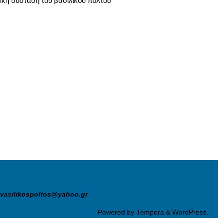
ική σύσταση του βασιλικού πολτού
vasilikospoltos@yahoo.gr
Powered by
Tempera
&
WordPress.