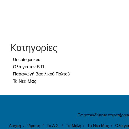
Κατηγορίες
Uncategorized
Όλα για τον Β.Π.
Παραγωγή Βασιλικού Πολτού
Τα Νέα Μας
Για οποιαδήποτε παρατήρηση
Αρχική
Ίδρυση
Το Δ.Σ.
Τα Μέλη
Τα Νέα Μας
Όλα για