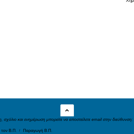
Χημ
, σχόλιο και ενημέρωση μπορείτε να αποστείλετε email στην διεύθυνση:
 τον Β.Π.
Παραγωγή Β.Π.