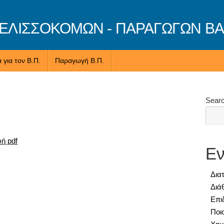
ΛΙΣΣΟΚΟΜΩΝ - ΠΑΡΑΓΩΓΩΝ ΒΑ
 για τον Β.Π.
Παραγωγή Β.Π.
Sear
ή pdf
Εν
Δια
Διά
Επι
Ποι